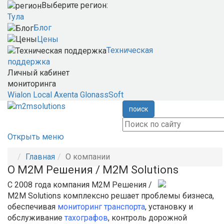
Выберите регион:
Тула
Блог
Цены
Техническая
поддержка
Личный кабинет
мониторинга
Wialon Local
Axenta
GlonassSoft
поиск
Открыть меню
Главная
О компании
О М2М Решения / M2M Solutions
С 2008 года компания М2М Решения /
M2M Solutions комплексно решает проблемы бизнеса,
обеспечивая
мониторинг транспорта
, установку и
обслуживание
тахографов
, контроль дорожной