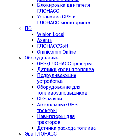
Блокировка двигателя
ГЛОНАСС
Установка GPS и
ГЛОНАСС мониторинга
ПО
Wialon Local
Axenta
ГЛОНАССSoft
Оmnicomm Оnline
Оборудование
GPS\ГЛОНАСС трекеры
Датчики уровня топлива
Подруливающие
устройства
Оборудование для
топливозаправщиков
GPS маяки
Автономные GPS
трекеры
Навигаторы для
тракторов
Датчики расхода топлива
Эра ГЛОНАСС