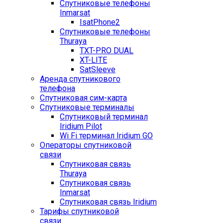
Спутниковые телефоны
Inmarsat
IsatPhone2
Спутниковые телефоны
Thuraya
TXT-PRO DUAL
XT-LITE
SatSleeve
Аренда спутникового
телефона
Спутниковая сим-карта
Спутниковые терминалы
Спутниковый терминал
Iridium Pilot
Wi Fi терминал Iridium GO
Операторы спутниковой
связи
Спутниковая связь
Thuraya
Спутниковая связь
Inmarsat
Спутниковая связь Iridium
Тарифы спутниковой
связи