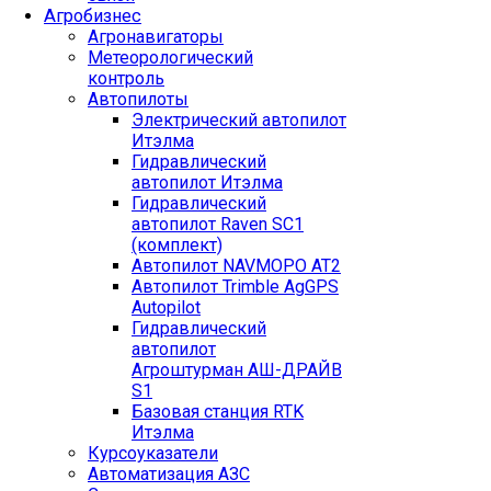
Агробизнес
Агронавигаторы
Метеорологический
контроль
Автопилоты
Электрический автопилот
Итэлма
Гидравлический
автопилот Итэлма
Гидравлический
автопилот Raven SC1
(комплект)
Автопилот NAVMOPO AT2
Автопилот Trimble AgGPS
Autopilot
Гидравлический
автопилот
Агроштурман АШ-ДРАЙВ
S1
Базовая станция RTK
Итэлма
Курсоуказатели
Автоматизация АЗС