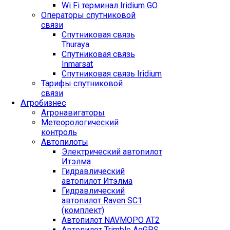
Wi Fi терминал Iridium GO
Операторы спутниковой
связи
Спутниковая связь
Thuraya
Спутниковая связь
Inmarsat
Спутниковая связь Iridium
Тарифы спутниковой
связи
Агробизнес
Агронавигаторы
Метеорологический
контроль
Автопилоты
Электрический автопилот
Итэлма
Гидравлический
автопилот Итэлма
Гидравлический
автопилот Raven SC1
(комплект)
Автопилот NAVMOPO AT2
Автопилот Trimble AgGPS