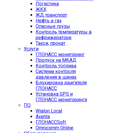
Логистика
ЖКХ
ЖД транспорт
Нефть и газ
Опасные грузы
Контроль температуры в
рефрижераторе
Такси, прокат
Услуги
ГЛОНАСС мониторинг
Пропуск на МКАД
Контроль топлива
Система контроля
давления в шинах
Блокировка двигателя
ГЛОНАСС
Установка GPS и
ГЛОНАСС мониторинга
ПО
Wialon Local
Axenta
ГЛОНАССSoft
Оmnicomm Оnline