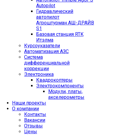
Autopilot
Гидравлический
автопилот
Агроштурман АШ-ДРАЙВ
S1
Базовая станция RTK
Итэлма
Курсоуказатели
Автоматизация АЗС
Система
дифференциальной
коррекции
Электроника
Квадрокоптеры
Электрокомпоненты
Модули, платы,
акселерометры
Наши проекты
О компании
Контакты
Вакансии
Отзывы
Цены