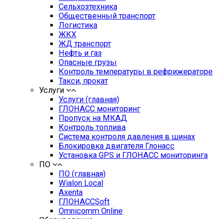
Сельхозтехника
Общественный транспорт
Логистика
ЖКХ
ЖД транспорт
Нефть и газ
Опасные грузы
Контроль температуры в рефрижераторе
Такси, прокат
Услуги
Услуги (главная)
ГЛОНАСС мониторинг
Пропуск на МКАД
Контроль топлива
Система контроля давления в шинах
Блокировка двигателя Глонасс
Установка GPS и ГЛОНАСС мониторинга
ПО
ПО (главная)
Wialon Local
Axenta
ГЛОНАССSoft
Оmnicomm Оnline