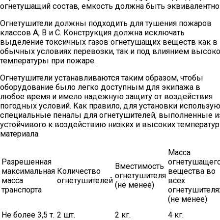
огнетушащий состав, емкость должна быть эквивалентно
Огнетушители должны подходить для тушения пожаров
классов А, В и С. Конструкция должна исключать
выделение токсичных газов огнетушащих веществ как в
обычных условиях перевозки, так и под влиянием высок
температуры при пожаре.
Огнетушители устанавливаются таким образом, чтобы
оборудование было легко доступным для экипажа в
любое время и имело надежную защиту от воздействия
погодных условий. Как правило, для установки использую
специальные пеналы для огнетушителей, выполненные и
устойчивого к воздействию низких и высоких температур
материала.
Масса
Разрешенная
огнетушащег
Вместимость
максимальная
Количество
вещества во
огнетушителя
масса
огнетушителей
всех
(не менее)
транспорта
огнетушителя
(не менее)
Не более 3,5 т.
2 шт.
2 кг.
4 кг.